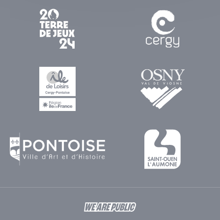
FR
SP
EN