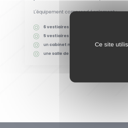
L'équipement comprend également :
6 vestiaires
de 17 m² avec des douches,
5 vestiaires
de 11 m² avec des douches,
Ce site util
un
cabinet médical
de 17 m² avec une sa
une
salle de réunion
de 40 personnes.