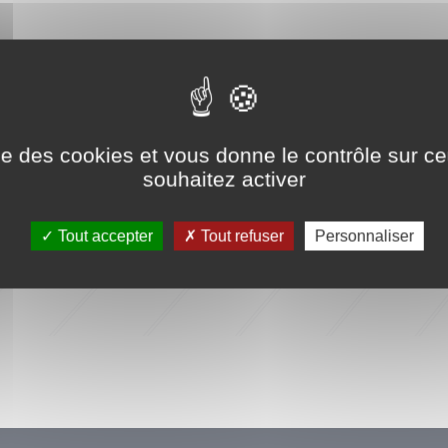
ise des cookies et vous donne le contrôle sur 
lle d'attente,
Autoriser
ShareThis est désactivé.
souhaitez activer
Tout accepter
Tout refuser
Personnaliser