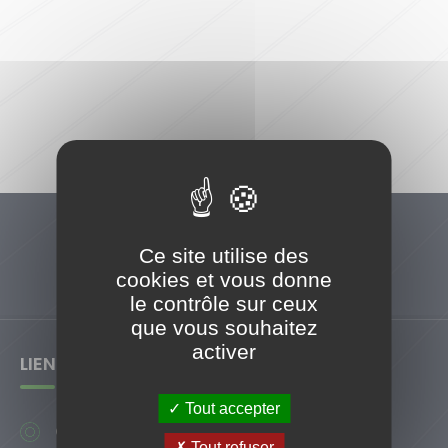
Ce site utilise des
cookies et vous donne
le contrôle sur ceux
que vous souhaitez
ShareThis est désactivé.
activer
Autoriser
LIENS UTILES
Tout accepter
Contact
Tout refuser